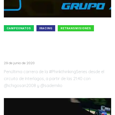
CAMPEONATOS
IRACING
RETRANSMISIONES
Penúltima carrera de la #PhinkthinkingSeries desde
el circuito de Interlagos, a partir de las 21:40
estaremos con los mini-velociraptores de
@sademilio y los comentarios de @ichigosan2008
29 de junio de 2020
Penúltima carrera de la #PhinkthinkingSeries desde el
circuito de Interlagos, a partir de las 21:40 con
@ichigosan2008 y @sademilio