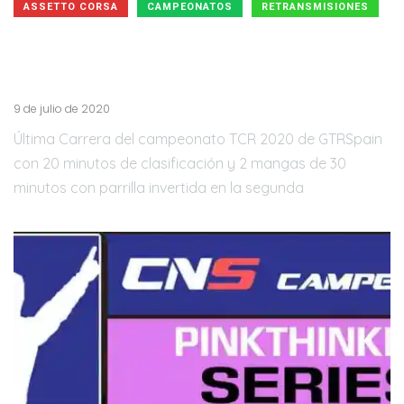
ASSETTO CORSA
CAMPEONATOS
RETRANSMISIONES
Assetto Corsa | Campeonato TCR 2020 GTRSpain |
Barcelona Street 7/7 con los comentarios en
@ichigosan2008
9 de julio de 2020
Última Carrera del campeonato TCR 2020 de GTRSpain
con 20 minutos de clasificación y 2 mangas de 30
minutos con parrilla invertida en la segunda