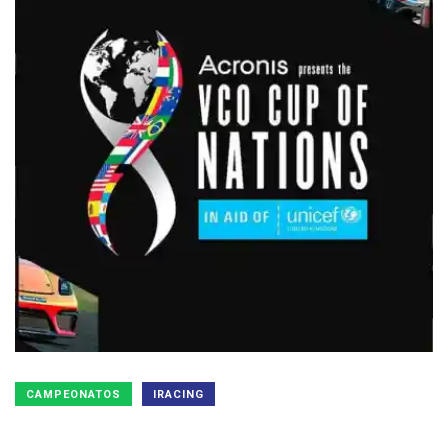
CAMPEONATOS
IRACING
1ª COPA DE NACIONES VCO en iRacing