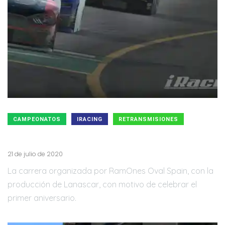
CAMPEONATOS
IRACING
RETRANSMISIONES
Exitosa I edición de LANASCAR Xfinity CAR 2020
21 de julio de 2020
La carrera organizada por RamOnes Oval Spain, con la
producción de Lanascar, con motivo de celebrar el
primer aniversario.