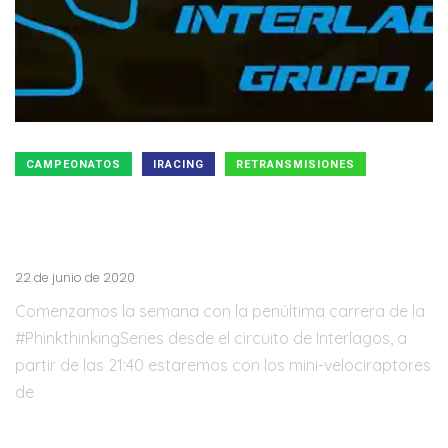
CAMPEONATOS
IRACING
RETRANSMISIONES
iRacing | Campeonato CNS Pink Thinking Series |
Grupo A | Interlagos con los comentarios de
@ichigosan2008 y @sademilio
22 de junio de 2020
Comenzamos la semana con la penúltima carrera de la
#PhinkthinkingSeries desde el circuito de Interlagos, a
partir de las 21:40 estaremos con los mini-velociraptores
de