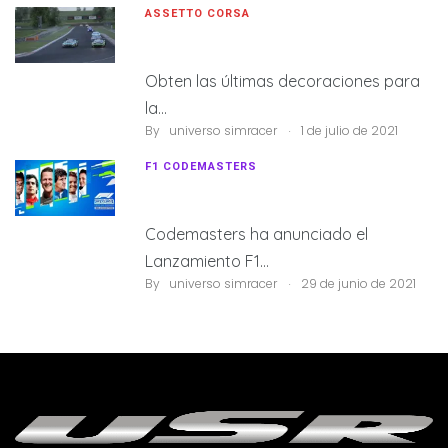
ASSETTO CORSA
Assetto Corsa Competizione 1.7.12
Obten las últimas decoraciones para
la…
.
By
universo simracer
1 de julio de 2021
F1 CODEMASTERS
Lanzamiento F1 2021
Codemasters ha anunciado el
Lanzamiento F1…
.
By
universo simracer
29 de junio de 2021