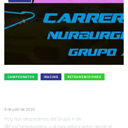
CAMPEONATOS
IRACING
RETRANSMISIONES
Última carrera de la Pinkthinking Series en
Nürburgring ¿Que habrá pasado? con los
comentarios de @ichigosan2008
6 de julio de 2020
Hoy nos despedimos del Grupo A de
@CnsCampeonatos y al mini-velociraptor desde el