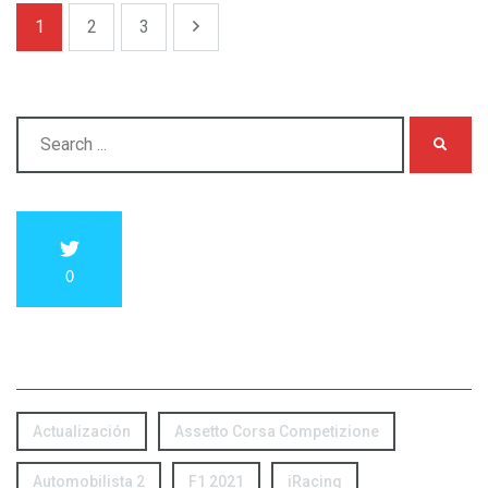
1
2
3
0
Etiquetas
Actualización
Assetto Corsa Competizione
Automobilista 2
F1 2021
iRacing