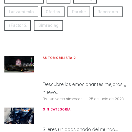
Lanzamiento
Ofertas
Parche
Raceroom
rFactor 2
Simracing
Latest Post
AUTOMOBILISTA 2
Automobilista 2 1.5 Contenido y
Mejoras…
Descubre las emocionantes mejoras y
nuevo…
.
By
universo simracer
25 de junio de 2023
SIN CATEGORÍA
Piloto simracing de éxito? Los 7…
Si eres un apasionado del mundo…