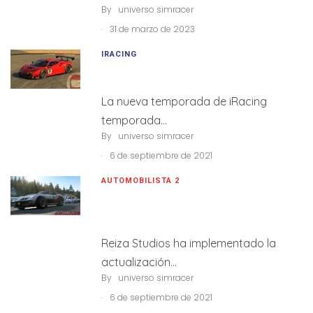
By
universo simracer
.
31 de marzo de 2023
IRACING
iRacing temporada S4 2021
La nueva temporada de iRacing
temporada…
By
universo simracer
.
6 de septiembre de 2021
AUTOMOBILISTA 2
Actualización V1.2.3.1 de
Automobilista2
Reiza Studios ha implementado la
actualización…
By
universo simracer
.
6 de septiembre de 2021