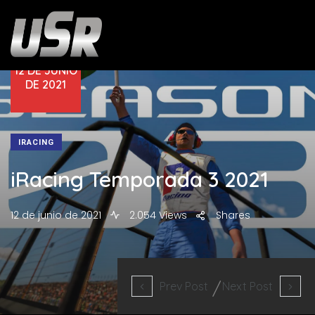
12 DE JUNIO
DE 2021
IRACING
iRacing Temporada 3 2021
12 de junio de 2021
2.054 Views
Shares
Prev Post
Next Post